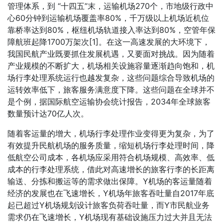
管理体系，到 “十四五”末，运输机场270个，市地级行政中
心60分钟到运输机场覆盖率80%，千万级以上机场近机位
靠桥率达到80%，枢纽机场轨道接入率达到80%，空管年保
障航班起降1700万架次[1]。在这一高速发展的大环境下，
我国民航产业既要抓住发展机遇，又要面对挑战。因为随着
产业规模的不断扩大，机场相关设施容量逐渐趋向饱和，机
场行李处理系统运行也越发复杂，这些问题综合导致机场的
运转效率低下，旅客服务满意度下降。这些问题在全球并不
是个例，据国际航空运输协会统计报告，2034年全球旅客
数量预计达70亿人次。
随着客运量的增大，机场行李处理作业变得更为复杂，为了
有效提升民航机场的服务质量，缩短机场行李处理时间，降
低航空公司成本，各机场应采用符合机场规模、高效率、低
成本的行李处理系统，借此对高速增长的旅客行李的长距离
输送、分拣和搬运等的需求做出保障。Y机场的客运量随着
经济的发展也在飞速增长，Y机场年旅客吞吐量自2017年底
起已超过Y机场规划设计旅客负荷吞吐量，而Y市民航业务
需求仍在飞速增长，Y机场现有基础设施压力过大并且无法