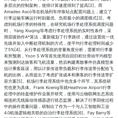
多层次的控制架构，使得计算速度得到了提高[2]。而
Amadeo Ascó等在机场列车停靠站点配置问题上，建立了
行李运输车辆运行时刻最优、负荷最小的调度模式[3]。考
虑到机场行李的特殊性，在研究机场行李处理系统调度问题
时， Yang Xiuqing等考虑行李处理系统的实时性条件，采
用层级协作A*算法，重新规划了行李路径，通过设置统一优
先级并加入中断处理机制的方式，使平均行李处理时间减少
了5%[4]。从行李处理系统的变量角度分析，需要对行李量
有所预测，Yoon S W等首先使用自回归积分滑动平均模型
来预测到达旅客和飞机流量，然后构建离散事件仿真模型来
估计乘客延误，用以计算传送带负载和行李传送带分配给飞
机的比例，从而提出了考虑扩张成本和乘客的行李传送带扩
容方案[5]。机场行李处理系统中包含多个环节，其系统研
究也更为具体。Frank Koenig等就Heathrow Airport行李
处理中的转盘维护作业展开研究，使用与云物联网生态系统
相连的无线振动传感器进行状态监测，解决了行李回收过程
中的操作质量问题，研制出了作为一个与人工智能和工业
4.0机场逻辑相关联的自治行李处理系统[6]。Fay Barry等