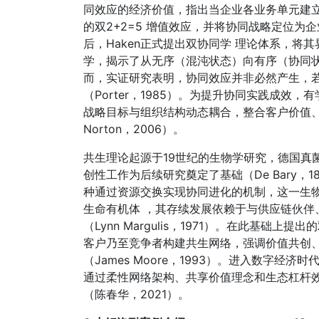
同效应的经济价值，指出当企业各业务单元建
的双2+2=5 增值效应，并将协同战略定位为企业多
后，Haken正式提出双协同学 理论体系，
学，揭示了从无序（混沌状态）向有序（协同状态）转
而，实证研究表明，协同效应并非必然产生，
（Porter，1985）。为提升协同实践成
战略目标与组织结构动态耦合，整合客户价值、
Norton，2006）。
共生理论起源于19世纪的生物学研究，德国真
创性工作为后续研究奠定了基础（De Bary，
种通过资源交换实现协同进化的机制，这一生
生命有机体 ，其存续发展依赖于与供应链伙伴
（Lynn Margulis，1971）。在此基
客户乃至竞争者构建共生网络，强调价值共创
（James Moore，1993）。进入数字经
通过柔性网络架构、共享价值理念和生态杠杆
（陈春华，2021）。