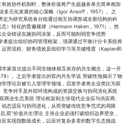
立有效协作机制时，整体价值将产生超越各单元简单相加
元化发展的核心策略（Igor Ansoff，1957）。之
将其界定为研究系统各分组通过相互协调形成全新结构的科
化的普遍规律（Hermann Haken，1971）。然
若企业错误实施协同决策，反而可能削弱竞争优势
效，有学者提出组织协同管理框架，强调通过平衡计分卡系统将
运营流程、财务绩效及组织学习等关键维度（Kaplan和
菌学家首次提出不同生物体相互依存的共生概念，这一开
1879）。之后学者提出的双内共生学说 突破性地揭示了物
物学理论后被引入管理学领域，启发学者将企业类比为双
、竞争对手及外部环境构成的资源交换与协同演化系统
础上提出的双商业生态系统 理论框架则主张现代企业应与供应商、
、动态适应与协同进化，从而突破传统竞争范式的局限
济时代后,双“价值共生理论 主张企业必须打破组织边界壁垒，
效应实现指数级成长，以应对复杂多变的数字生态挑战