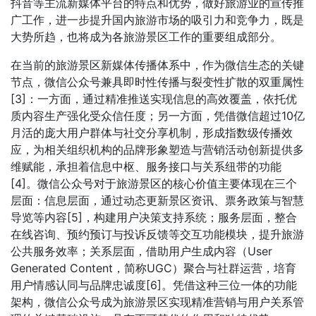
抖音等主流新媒体平台的特点和优势，做好旅游业的宣传推
广工作，进一步提升国内旅游市场的吸引力和竞争力，既是
大势所趋，也将成为各旅游景区工作的重要组成部分。
在当前的旅游景区新媒体传播体系中，作为微信生态的关键
节点，微信公众号兼具即时性传播与裂变性扩散的双重属性
[3]：一方面，通过精准推送实现信息的高效覆盖，依托优
质内容生产强化受众信任度；另一方面，凭借微信超过10亿
月活的庞大用户群体与社交分享机制，形成指数级传播效
应，为相关组织机构的品牌形象塑造与营销活动创新提供多
维赋能，承担着信息中枢、服务接口与关系纽带的功能
[4]。微信公众号对于旅游景区的核心价值主要体现在三个
层面：信息层面，通过动态更新景区资讯、票务政策与智慧
导览等内容[5]，构建用户决策支持系统；服务层面，整合
在线咨询、预约预订与投诉反馈等交互功能模块，提升旅游
公共服务效率；关系层面，借助用户生成内容（User
Generated Content，简称UGC）聚合与社群运营，培育
用户情感认同与品牌忠诚度[6]。凭借这种三位一体的功能
架构，微信公众号成为旅游景区实现精准营销与用户关系管