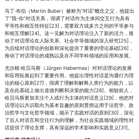
马丁·布伯（Martin Buber）被称为“对话”概念之父，他提出
了“我-你”对话关系，强调了对话作为主体间交互行为具有
平等性和相互性特征[23]，需要双方或多方之间的平等参与
和相互理解[24]。这一见解为对话理论注入了新的活力，推
动了对话理论在人际关系、社会学等领域的深入研究[25]，
为后续对话理论的创新和深化提供了重要的理论基础[26]，
推动了对话理论的成熟以及在不同学科领域的应用和发展。
尤尔根·哈贝马斯（Jürgen Habermas）对对话理论的发展
和应用拓展起到了重要作用。他提出理性对话是沟通行为理
论的核心原则[27]，强调了理解和解释人类行为的能力，以
及在此基础上做出道德判断和决策的能力[28]。相较前人，
哈贝马斯更加关注个人或行为主体的对话意义[29]，他把对
话理论以共识取向为基本旨趣的原则贯彻运用于法哲学、政
治哲学与文化哲学领域，揭示了实践对话的原则[30]，深化
了后人对语言和交往行为的理解，为社会实践领域的理性对
话提供了理论支撑，具有深远的学术影响和实践意义[31]。