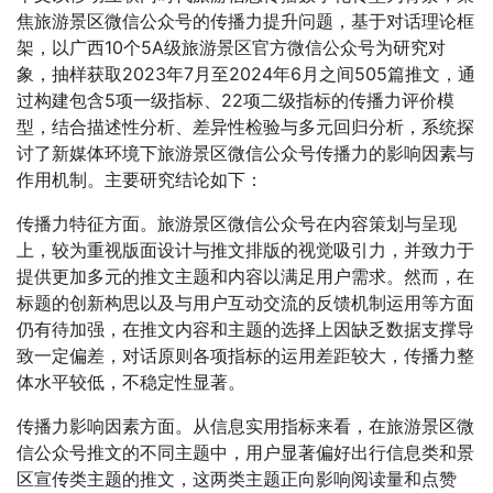
焦旅游景区微信公众号的传播力提升问题，基于对话理论框
架，以广西10个5A级旅游景区官方微信公众号为研究对
象，抽样获取2023年7月至2024年6月之间505篇推文，通
过构建包含5项一级指标、22项二级指标的传播力评价模
型，结合描述性分析、差异性检验与多元回归分析，系统探
讨了新媒体环境下旅游景区微信公众号传播力的影响因素与
作用机制。主要研究结论如下：
传播力特征方面。旅游景区微信公众号在内容策划与呈现
上，较为重视版面设计与推文排版的视觉吸引力，并致力于
提供更加多元的推文主题和内容以满足用户需求。然而，在
标题的创新构思以及与用户互动交流的反馈机制运用等方面
仍有待加强，在推文内容和主题的选择上因缺乏数据支撑导
致一定偏差，对话原则各项指标的运用差距较大，传播力整
体水平较低，不稳定性显著。
传播力影响因素方面。从信息实用指标来看，在旅游景区微
信公众号推文的不同主题中，用户显著偏好出行信息类和景
区宣传类主题的推文，这两类主题正向影响阅读量和点赞