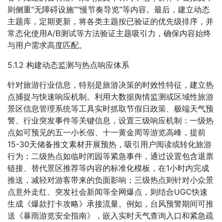
则侧重“无障碍设施”“慢节奏导览”等内容。最后，建立动态
主题库，定期更新，将各类主题按已验证的优先级排序，并
常态化使用A/B测试等方法验证主题吸引力，确保内容始终
与用户需求高度匹配。
5.1.2 构建动态监测与热点响应体系
针对旅游行业信息，特别是旅游决策的时效性特征，建立热
点捕捉与快速响应机制。利用大数据舆情监测或区域性旅游
景区信息管理系统等工具实时抓取节假日政策、极端天气预
警、行业突发事件等关键信息，设置三级响应机制：一级热
点如可预见的五一小长假、十一黄金周等游览高峰，提前
15-30天储备推文素材开展预热，吸引用户阅读或转化旅游
行为；二级热点如临时闭园等紧急事件，通过设置包含退票
链接、替代景区推荐等内容的标准化模板，在1小时内完成
推送，减轻对游客带来的负面影响；三级热点则针对小众景
点意外走红、突发社会新闻等全网爆点，则结合UGC快速
生成《爆款打卡攻略》承接流量。例如，台风预警期间可推
送《暴雨游览安全指南》，嵌入实时天气查询入口和紧急疏