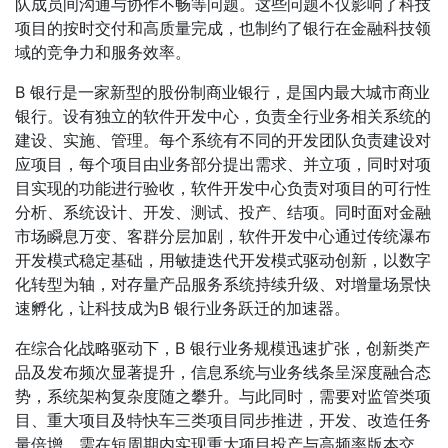
队成员间沟通与协作不畅等问题。这些问题不仅影响了科技
项目的按时交付和高质量完成，也制约了银行在金融科技领
域的竞争力和服务效率。
B 银行是一家新型的股份制商业银行，是国内最大城市商业
银行。设有独立的软件开发中心，负责全行业务相关系统的
建设、实施、管理。每个系统有不同的开发团队负责建设对
应项目，每个项目由业务部分提出需求、并立项，同时对项
目实现的功能进行验收，软件开发中心负责对项目的可行性
分析、系统设计、开发、测试、投产、结项。同时面对金融
市场瞬息万变、客群分层加剧，软件开发中心通过传统瀑布
开发模式稳定基础，用敏捷迭代开发模式驱动创新，以数字
化转型为轴，对存量产品服务系统持续升级、对增量场景快
速孵化，让科技成为B 银行业务跃迁的加速器。
在综合化战略驱动下，B 银行业务规模迅速扩张，创新类产
品及发布频次显著提升，信息系统与业务线条呈深度融合态
势，系统架构复杂度随之攀升。与此同时，需要对监管类项
目、重大项目及特快车三类项目同步推进，开发、改造任务
量倍增，需在短周期内实现重大项目投产与高频率版本交