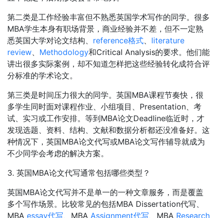
第二类是工作经验丰富但不熟悉英国学术写作的同学。很多
MBA学生本身有职场背景，商业经验并不差，但不一定熟
悉英国大学对论文结构、
reference格式
、
literature
review
、
Methodology
和Critical Analysis的要求。他们能
讲出很多实际案例，却不知道怎样把这些经验转化成符合评
分标准的学术论文。
第三类是时间压力很大的同学。英国MBA课程节奏快，很
多学生同时面对课程作业、小组项目、Presentation、考
试、实习或工作安排。等到MBA论文Deadline临近时，才
发现选题、资料、结构、文献和数据分析都还没准备好。这
种情况下，英国MBA论文代写或MBA论文写作辅导就成为
不少同学会考虑的解决方案。
3. 英国MBA论文代写通常包括哪些类型？
英国MBA论文代写并不是单一的一种文章服务，而是覆盖
多个写作场景。比较常见的包括MBA Dissertation代写、
MBA
essay代写
、MBA
Assignment代写
、MBA
Research