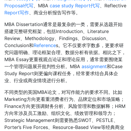
Proposal代写
、MBA
case study
Report代写
、Reflective
Report写作
、商业分析报告写作等。
MBA Dissertation通常是最复杂的一类，需要从选题开始
搭建完整研究框架，包括Introduction、Literature
Review、Methodology、Findings、Discussion、
Conclusion和
Reference
s。它不仅要求字数多，更要求研
究问题明确、理论框架合理、数据分析有依据。相比之下，
MBA Essay更重视观点论证和理论应用，通常需要围绕某
一个管理问题展开批判性分析。MBA
assignment
和Case
Study Report则更偏向课程任务，经常要求结合具体企
业、行业或商业情境进行分析。
不同类型的英国MBA论文，对写作能力的要求不同。比如
Marketing方向更看重消费者行为、品牌定位和市场策略；
Finance方向更强调财务分析、风险管理和数据解释；HRM
方向常涉及员工激励、组织文化、绩效管理和领导力；
Strategic Management则需要熟悉SWOT、PESTLE、
Porter’s Five Forces、Resource-Based View等经典商业