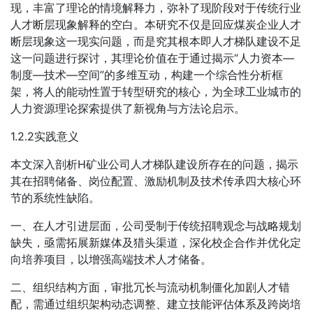
现，丰富了理论的情境解释力，弥补了现阶段对于传统行业
人才断层现象解释的空白。本研究不仅是回应煤炭企业人才
断层现象这一现实问题，而是究其根本即人才梯队建设不足
这一问题进行探讨，其理论价值在于通过揭示“人力资本—
制度—技术—空间”的多维互动，构建一个综合性分析框
架，将人的能动性置于转型研究的核心，为全球工业城市的
人力资源理论探索提供了新视角与方法论启示。
1.2.2实践意义
本文深入剖析H矿业公司人才梯队建设所存在的问题，揭示
其在招聘储备、岗位配置、激励机制及技术传承四大核心环
节的系统性缺陷。
一、在人才引进层面，公司受制于传统招聘观念与战略规划
缺失，亟需拓展新媒体及猎头渠道，深化校企合作并优化定
向培养项目，以增强高端技术人才储备。
二、组织结构方面，审批冗长与流动机制僵化加剧人才错
配，需通过组织架构动态调整、建立技能评估体系及跨岗培