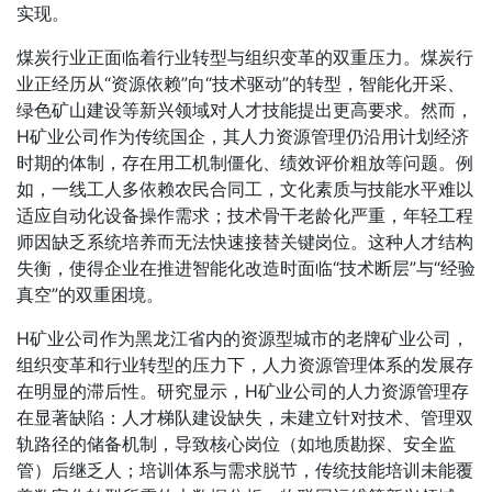
实现。
煤炭行业正面临着行业转型与组织变革的双重压力。煤炭行
业正经历从“资源依赖”向“技术驱动”的转型，智能化开采、
绿色矿山建设等新兴领域对人才技能提出更高要求。然而，
H矿业公司作为传统国企，其人力资源管理仍沿用计划经济
时期的体制，存在用工机制僵化、绩效评价粗放等问题。例
如，一线工人多依赖农民合同工，文化素质与技能水平难以
适应自动化设备操作需求；技术骨干老龄化严重，年轻工程
师因缺乏系统培养而无法快速接替关键岗位。这种人才结构
失衡，使得企业在推进智能化改造时面临“技术断层”与“经验
真空”的双重困境。
H矿业公司作为黑龙江省内的资源型城市的老牌矿业公司，
组织变革和行业转型的压力下，人力资源管理体系的发展存
在明显的滞后性。研究显示，H矿业公司的人力资源管理存
在显著缺陷：人才梯队建设缺失，未建立针对技术、管理双
轨路径的储备机制，导致核心岗位（如地质勘探、安全监
管）后继乏人；培训体系与需求脱节，传统技能培训未能覆