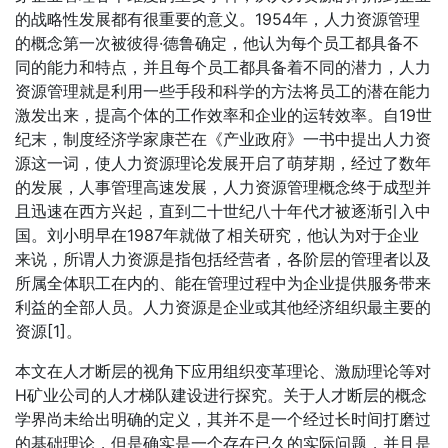
的战略性发展都有很重要的意义。1954年，人力资源管理
的概念第一次被彼得·德鲁确定，他认为每个员工都具备不
同的能力和特点，并且每个员工都具备着不同的潜力，人力
资源管理就是利用一些手段和科学的方法将员工的潜在能力
激发出来，提高个体的工作效率和企业的运转效率。自19世
纪末，制度经济学家康芒在《产业政府》一书中提出人力资
源这一词，使人力资源理论发展开启了萌芽期，经过了数年
的发展，人事管理高速发展，人力资源管理概念终于成型并
且迅速在西方兴起，直到二十世纪八十年代才被逐渐引入中
国。刘小明早在1987年就做了相关研究，他认为对于企业
来说，所谓人力资源是指包括经营者，各阶层的管理者以及
所属全体职工在内的、能在管理过程中为企业提供服务带来
利益的全部人员。人力资源是企业或其他经济组织最主要的
资源[1]。
本文在人才断层的视角下应用组织变革理论、激励理论等对
H矿业公司的人才梯队建设进行探究。关于人才断层的概念
学界尚未给出明确的定义，其并不是一个经过长时间打磨过
的基础理论，但是确实是一个存在已久的实际问题，并且是