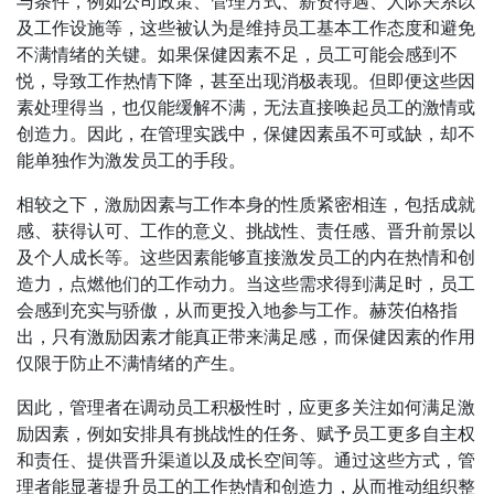
与条件，例如公司政策、管理方式、薪资待遇、人际关系以
及工作设施等，这些被认为是维持员工基本工作态度和避免
不满情绪的关键。如果保健因素不足，员工可能会感到不
悦，导致工作热情下降，甚至出现消极表现。但即便这些因
素处理得当，也仅能缓解不满，无法直接唤起员工的激情或
创造力。因此，在管理实践中，保健因素虽不可或缺，却不
能单独作为激发员工的手段。
相较之下，激励因素与工作本身的性质紧密相连，包括成就
感、获得认可、工作的意义、挑战性、责任感、晋升前景以
及个人成长等。这些因素能够直接激发员工的内在热情和创
造力，点燃他们的工作动力。当这些需求得到满足时，员工
会感到充实与骄傲，从而更投入地参与工作。赫茨伯格指
出，只有激励因素才能真正带来满足感，而保健因素的作用
仅限于防止不满情绪的产生。
因此，管理者在调动员工积极性时，应更多关注如何满足激
励因素，例如安排具有挑战性的任务、赋予员工更多自主权
和责任、提供晋升渠道以及成长空间等。通过这些方式，管
理者能显著提升员工的工作热情和创造力，从而推动组织整