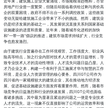
近年来，建筑施工企业大量涌现，市场规模渐趋饱和，尽管
房地产行业曾一度繁荣，但随后却面临着供给过剩与房价高
企的双重困境，政府不得不出台一系列调控政策，这些政策
变动无疑给建筑施工企业带来了不小的挑战。然而，建筑业
仍是经济发展的基础之一，其发展状况直接关系到国家基础
设施建设的进度和质量。近年来，随着城市化进程的加快
和“一带一路”倡议的推进，建筑市场需求持续扩大，行业竞
争也愈发激烈。
由于建筑行业普遍存在工作环境艰苦、工作强度大、职业风
险高等特点，加之行业内部对技术人才的需求日益增长，导
致专业技术人才的流动性增强，人才流失问题日益凸显。人
才乃企业之本，构建一个有利于员工施展才华与智慧的工作
环境，是企业人力资源管理的核心要务。四川GT公司作为
四川省内一家规模较大的建筑企业，其在推动地方经济发
展、促进基础设施建设方面发挥着重要作用。然而，随着市
场竞争的日益激烈和行业的快速发展，四川GT公司也面临
着诸多挑战，其中最为显著且紧迫的问题之一便是专业技术
人才的流失。这一现象不仅直接影响了公司的运营效率和项